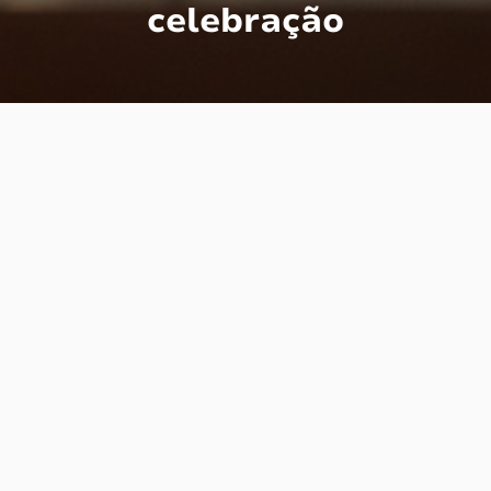
celebração
O casamento religioso na Igreja Católica
Apostólica Romana é um sacramento que
representa a união entre duas pessoas
perante Deus e a comunidade de fiéis. ⛪️
Para que esse vínculo seja oficializado, é
necessário que a cerimônia ocorra dentro de
uma igreja católica ou em locais autorizados
pela instituição.