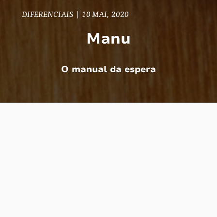
DIFERENCIAIS
|
10 MAI, 2020
Manu
O manual da espera
De todas as criações da Santo Dia,
certamente Manu é a mais especial. Tem
tanto do meu coração nesse projeto que
você nem sabe (mas se ler, sente).
Manu é um manual com conselhos, tutoriais