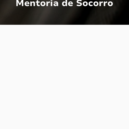
Mentoria de Socorro
Essa aí é a intimidade de Socorro, a
estrelinha da Santo Dia. É através dessa
planilha automatizada que eu sei onde está
cada coisinha e que eu controlo tudo que
passou da validade ou precisa ser reposto
por algum motivo.
Estar no comando dos bastidores de um dos
maiores rituais familiares é constantemente
acumular bagagem e criar um repertório.