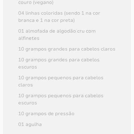
couro (vegano)
04 linhas coloridas (sendo 1 na cor
branca e 1 na cor preta)
01 almofada de algodão cru com
alfinetes
10 grampos grandes para cabelos claros
Kit de costura (g)
10 grampos grandes para cabelos
R$
190,00
escuros
10 grampos pequenos para cabelos
claros
EM BREVE
10 grampos pequenos para cabelos
escuros
10 grampos de pressão
01 agulha