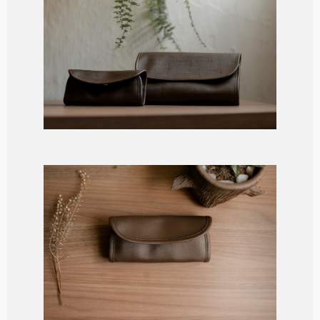
Consultoria de Socorro
R$
250,00
R$
190,00