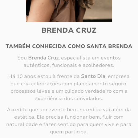
BRENDA CRUZ
TAMBÉM CONHECIDA COMO SANTA BRENDA
Sou
Brenda Cruz
, especialista em eventos
autênticos, funcionais e acolhedores.
Há 10 anos estou à frente da
Santo Dia
, empresa
que cria celebrações com planejamento seguro,
processos leves e um cuidado verdadeiro com a
experiência dos convidados.
Acredito que um evento bem-sucedido vai além da
estética. Ele precisa funcionar bem, fluir com
naturalidade e fazer sentido para quem vive e para
quem participa.